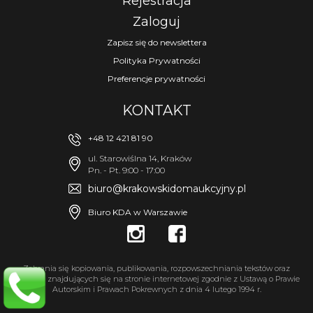
Rejestracja
Zaloguj
Zapisz się do newslettera
Polityka Prywatności
Preferencje prywatności
KONTAKT
+48 12 421 81 90
ul. Starowiślna 14, Kraków
Pn. - Pt. 9:00 - 17:00
biuro@krakowskidomaukcyjny.pl
Biuro KDA w Warszawie
Zabrania się kopiowania, publikowania, rozpowszechniania tekstów oraz
fotografii znajdujących się na stronie internetowej zgodnie z Ustawą o Prawie
Autorskim i Prawach Pokrewnych z dnia 4 lutego 1994 r.