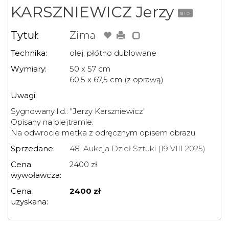
KARSZNIEWICZ Jerzy
BIO
Tytuł:
Zima
Technika:
olej, płótno dublowane
Wymiary:
50 x 57 cm
60,5 x 67,5 cm (z oprawą)
Uwagi:
Sygnowany l.d.: "Jerzy Karszniewicz"
Opisany na blejtramie.
Na odwrocie metka z odręcznym opisem obrazu.
Sprzedane:
48. Aukcja Dzieł Sztuki (19 VIII 2025)
Cena
2400 zł
wywoławcza:
Cena
2400 zł
uzyskana: