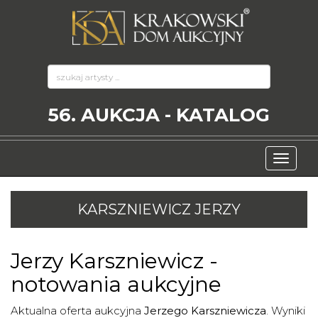
56. AUKCJA - KATALOG
KARSZNIEWICZ JERZY
Jerzy Karszniewicz
-
notowania aukcyjne
Aktualna oferta aukcyjna
Jerzego Karszniewicza
. Wyniki