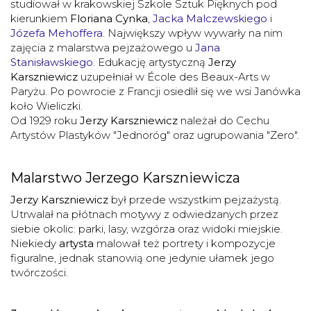
studiował w krakowskiej Szkole Sztuk Pięknych pod
kierunkiem
Floriana Cynka
,
Jacka Malczewskiego
i
Józefa Mehoffera
. Największy wpływ wywarły na nim
zajęcia z malarstwa pejzażowego u
Jana
Stanisławskiego
. Edukację artystyczną
Jerzy
Karszniewicz
uzupełniał w École des Beaux-Arts w
Paryżu. Po powrocie z Francji osiedlił się we wsi Janówka
koło Wieliczki.
Od 1929 roku
Jerzy Karszniewicz
należał do Cechu
Artystów Plastyków "Jednoróg" oraz ugrupowania "Zero".
Malarstwo Jerzego Karszniewicza
Jerzy Karszniewicz
był przede wszystkim pejzażystą.
Utrwalał na płótnach motywy z odwiedzanych przez
siebie okolic: parki, lasy, wzgórza oraz widoki miejskie.
Niekiedy
artysta
malował też portrety i kompozycje
figuralne, jednak stanowią one jedynie ułamek jego
twórczości.