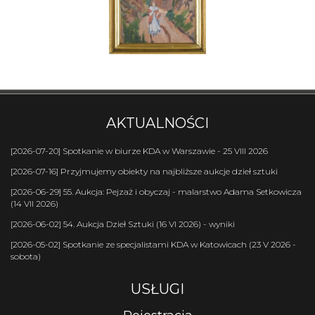
AKTUALNOŚCI
[2026-07-20] Spotkanie w biurze KDA w Warszawie - 25 VIII 2026
[2026-07-16] Przyjmujemy obiekty na najbliższe aukcje dzieł sztuki
[2026-06-29] 55. Aukcja: Pejzaż i obyczaj - malarstwo Adama Setkowicza
(14 VII 2026)
[2026-06-02] 54. Aukcja Dzieł Sztuki (16 VI 2026) - wyniki
[2026-05-02] Spotkanie ze specjalistami KDA w Katowicach (23 V 2026 -
sobota)
USŁUGI